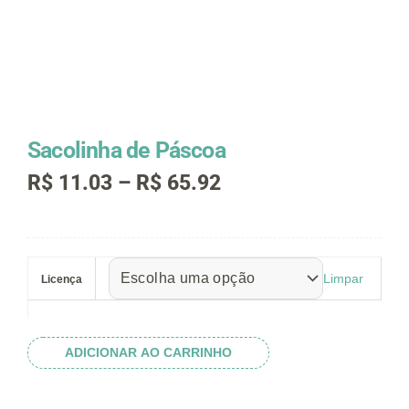
Sacolinha de Páscoa
Faixa
R$
11.03
–
R$
65.92
de
preço:
R$ 11.03
Sacolinha
através
de
R$ 65.92
Limpar
Licença
Páscoa
quantidade
ADICIONAR AO CARRINHO