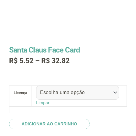
Santa Claus Face Card
Faixa
R$
5.52
–
R$
32.82
de
preço:
R$ 5.52
Santa
através
Claus
R$ 32.82
Licença
Face
Card
Limpar
quantidade
ADICIONAR AO CARRINHO