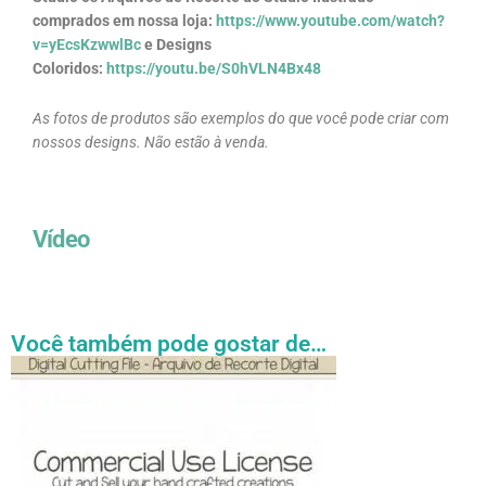
comprados em nossa loja:
https://www.youtube.com/watch?
v=yEcsKzwwlBc
e Designs
Coloridos:
https://youtu.be/S0hVLN4Bx48
As fotos de produtos são exemplos do que você pode criar com
nossos designs. Não estão à venda.
Vídeo
Você também pode gostar de…
Faixa
Este
de
produto
preço:
tem
R$ 27.31
através
várias
R$ 54.89
variantes.
As