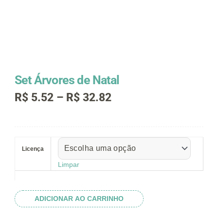
Set Árvores de Natal
Faixa
R$
5.52
–
R$
32.82
de
preço:
R$ 5.52
Set
através
Árvores
R$ 32.82
Licença
de
Natal
Limpar
quantidade
ADICIONAR AO CARRINHO