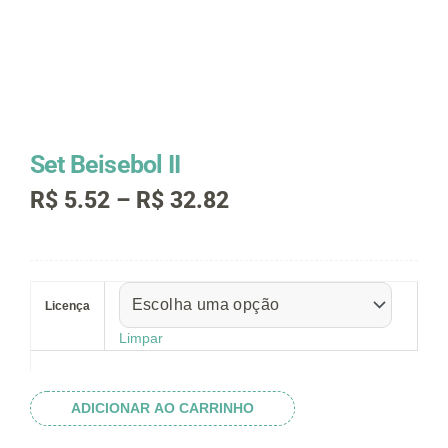
Set Beisebol II
Faixa
R$
5.52
–
R$
32.82
de
preço:
R$ 5.52
Set
através
Beisebol
R$ 32.82
Licença
II
quantidade
Limpar
ADICIONAR AO CARRINHO