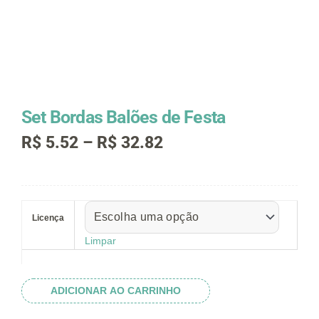
Set Bordas Balões de Festa
Faixa
R$
5.52
–
R$
32.82
de
preço:
R$ 5.52
Set
através
Bordas
R$ 32.82
Licença
Balões
de
Limpar
Festa
quantidade
ADICIONAR AO CARRINHO