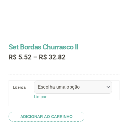
Set Bordas Churrasco II
Faixa
R$
5.52
–
R$
32.82
de
preço:
R$ 5.52
Set
através
Bordas
R$ 32.82
Licença
Churrasco
II
Limpar
quantidade
ADICIONAR AO CARRINHO