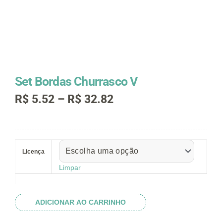
Set Bordas Churrasco V
Faixa
R$
5.52
–
R$
32.82
de
preço:
R$ 5.52
Set
através
Bordas
R$ 32.82
Licença
Churrasco
V
Limpar
quantidade
ADICIONAR AO CARRINHO