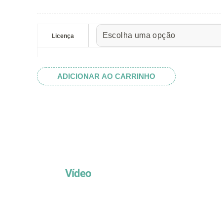
preço:
R$ 5.52
Set
através
Bordas
Licença
R$ 32.82
Cozinha
II
quantidade
ADICIONAR AO CARRINHO
Vídeo