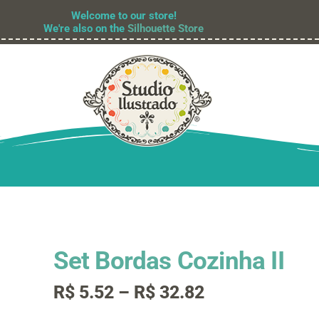
Welcome to our store!
We're also on the
Silhouette Store
Set Bordas Cozinha II
Faixa
R$
5.52
–
R$
32.82
de