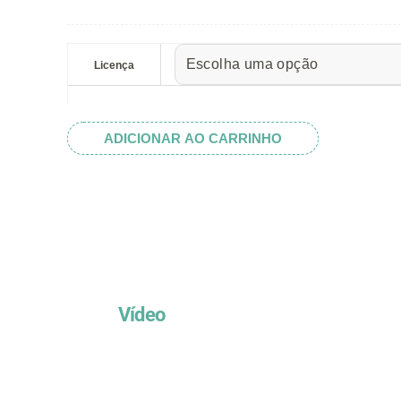
preço:
R$ 5.52
Set
através
Bordas
Licença
R$ 32.82
Cozinha
IV
quantidade
ADICIONAR AO CARRINHO
Vídeo