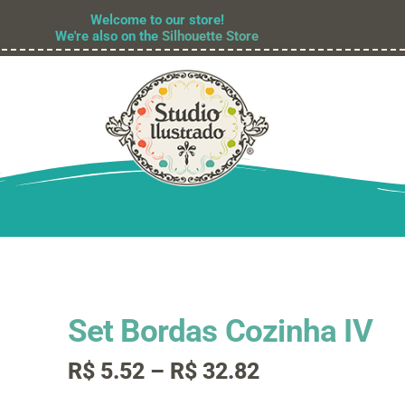
Welcome to our store!
We're also on the
Silhouette Store
Set Bordas Cozinha IV
Faixa
R$
5.52
–
R$
32.82
de