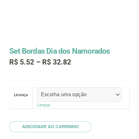
Set Bordas Dia dos Namorados
Faixa
R$
5.52
–
R$
32.82
de
preço:
R$ 5.52
Set
através
Bordas
R$ 32.82
Licença
Dia
dos
Limpar
Namorados
quantidade
ADICIONAR AO CARRINHO