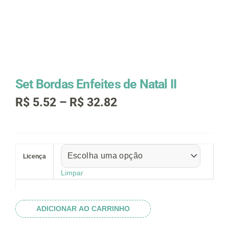
Set Bordas Enfeites de Natal II
Faixa
R$
5.52
–
R$
32.82
de
preço:
R$ 5.52
Set
através
Bordas
R$ 32.82
Licença
Enfeites
de
Limpar
Natal
II
quantidade
ADICIONAR AO CARRINHO