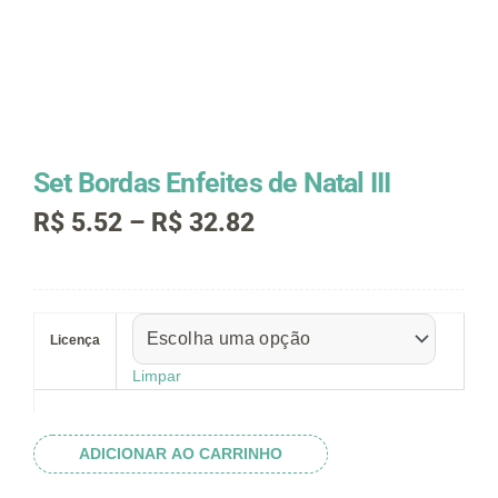
Set Bordas Enfeites de Natal III
Faixa
R$
5.52
–
R$
32.82
de
preço:
R$ 5.52
Set
através
Bordas
R$ 32.82
Licença
Enfeites
de
Limpar
Natal
III
quantidade
ADICIONAR AO CARRINHO