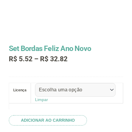
Set Bordas Feliz Ano Novo
Faixa
R$
5.52
–
R$
32.82
de
preço:
R$ 5.52
Set
através
Bordas
R$ 32.82
Licença
Feliz
Ano
Limpar
Novo
quantidade
ADICIONAR AO CARRINHO