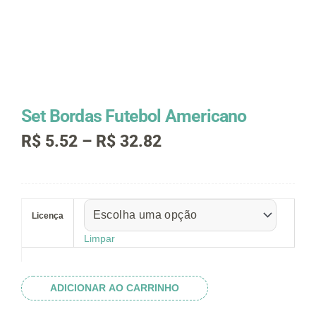
Set Bordas Futebol Americano
Faixa
R$
5.52
–
R$
32.82
de
preço:
R$ 5.52
Set
através
Bordas
R$ 32.82
Licença
Futebol
Americano
Limpar
quantidade
ADICIONAR AO CARRINHO