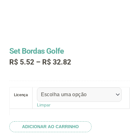
Set Bordas Golfe
Faixa
R$
5.52
–
R$
32.82
de
preço:
R$ 5.52
Set
através
Bordas
R$ 32.82
Licença
Golfe
quantidade
Limpar
ADICIONAR AO CARRINHO