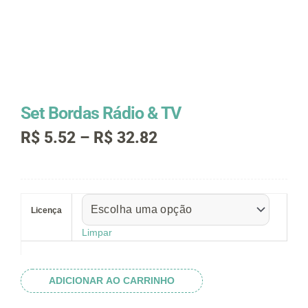
Set Bordas Rádio & TV
Faixa
R$
5.52
–
R$
32.82
de
preço:
R$ 5.52
Set
através
Bordas
R$ 32.82
Licença
Rádio
&
Limpar
TV
quantidade
ADICIONAR AO CARRINHO