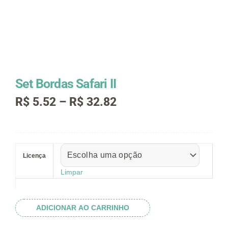
Set Bordas Safari II
Faixa
R$
5.52
–
R$
32.82
de
preço:
R$ 5.52
Set
através
Bordas
R$ 32.82
Licença
Safari
II
Limpar
quantidade
ADICIONAR AO CARRINHO