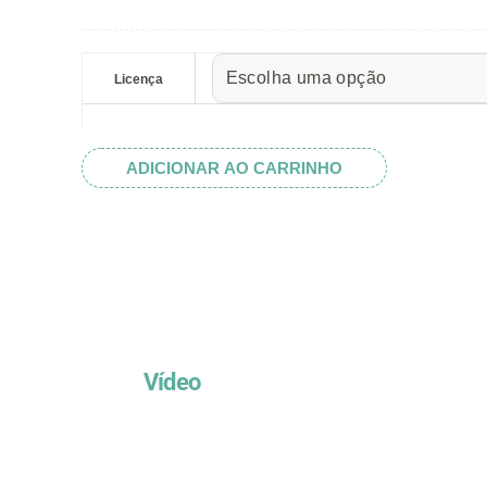
preço:
R$ 5.52
Set
através
Corte
Licença
R$ 32.82
&
Costura
I
ADICIONAR AO CARRINHO
quantidade
Vídeo