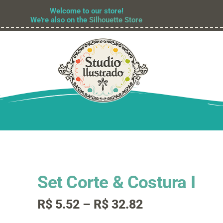
Welcome to our store!
We're also on the
Silhouette Store
Set Corte & Costura I
Faixa
R$
5.52
–
R$
32.82
de