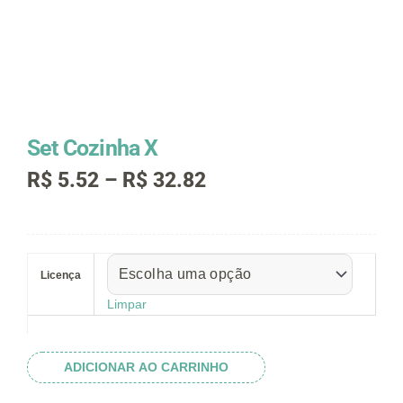
Set Cozinha X
Faixa
R$
5.52
–
R$
32.82
de
preço:
R$ 5.52
Set
através
Cozinha
R$ 32.82
Licença
X
quantidade
Limpar
ADICIONAR AO CARRINHO