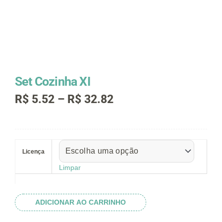
Set Cozinha XI
Faixa
R$
5.52
–
R$
32.82
de
preço:
R$ 5.52
Set
através
Cozinha
R$ 32.82
Licença
XI
quantidade
Limpar
ADICIONAR AO CARRINHO