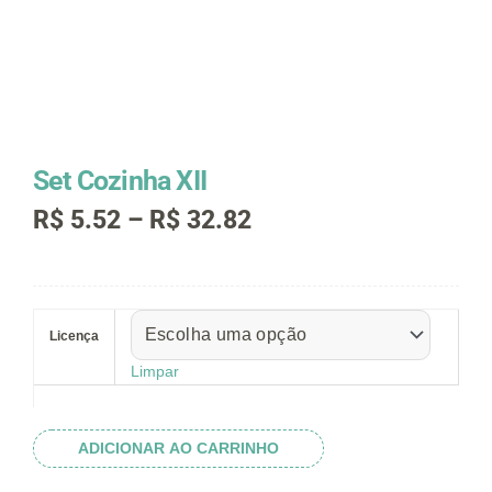
Set Cozinha XII
Faixa
R$
5.52
–
R$
32.82
de
preço:
R$ 5.52
Set
através
Cozinha
R$ 32.82
Licença
XII
quantidade
Limpar
ADICIONAR AO CARRINHO