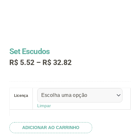
Set Escudos
Faixa
R$
5.52
–
R$
32.82
de
preço:
R$ 5.52
Set
através
Escudos
R$ 32.82
Licença
quantidade
Limpar
ADICIONAR AO CARRINHO