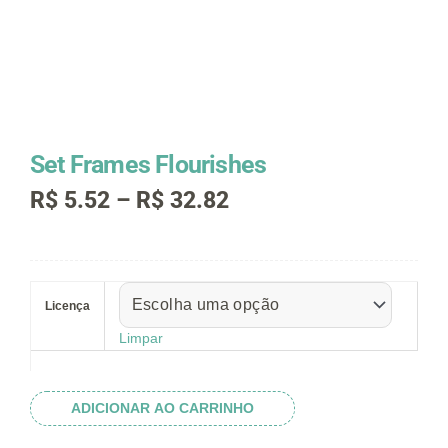
Set Frames Flourishes
Faixa
R$
5.52
–
R$
32.82
de
preço:
R$ 5.52
Set
através
Frames
R$ 32.82
Licença
Flourishes
quantidade
Limpar
ADICIONAR AO CARRINHO