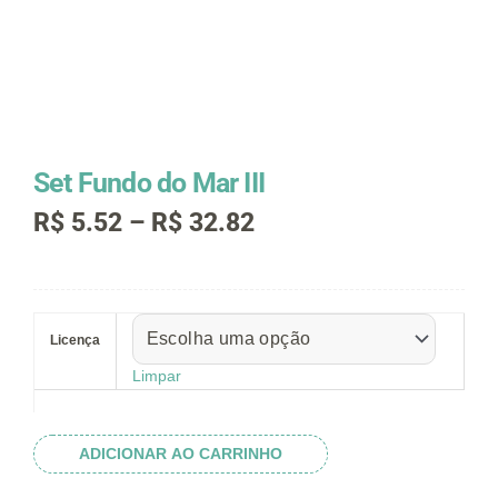
Set Fundo do Mar III
Faixa
R$
5.52
–
R$
32.82
de
preço:
R$ 5.52
Set
através
Fundo
R$ 32.82
Licença
do
Mar
Limpar
III
quantidade
ADICIONAR AO CARRINHO