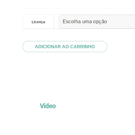
preço:
R$ 5.52
Set
através
Sabiá
Licença
R$ 32.82
quantidade
ADICIONAR AO CARRINHO
Vídeo