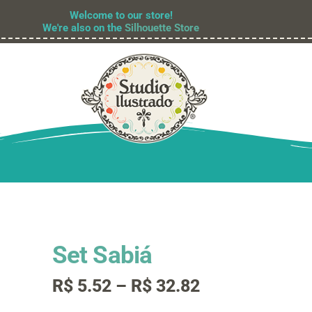
Welcome to our store!
We're also on the
Silhouette Store
Set Sabiá
Faixa
R$
5.52
–
R$
32.82
de