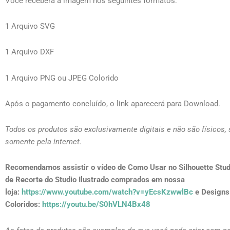
Você receberá a imagem nos seguintes formatos:
1 Arquivo SVG
1 Arquivo DXF
1 Arquivo PNG ou JPEG Colorido
Após o pagamento concluído, o link aparecerá para Download.
Todos os produtos são exclusivamente digitais e não são físicos,
somente pela internet.
Recomendamos assistir o vídeo de Como Usar no Silhouette Stud
de Recorte do Studio Ilustrado comprados em nossa
loja:
https://www.youtube.com/watch?v=yEcsKzwwlBc
e Designs
Coloridos:
https://youtu.be/S0hVLN4Bx48