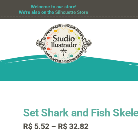
Welcome to our store!
We're also on the
Silhouette Store
Set Shark and Fish Skel
Faixa
R$
5.52
–
R$
32.82
de