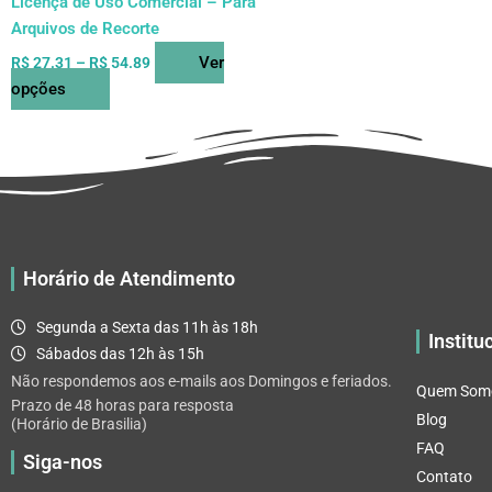
Licença de Uso Comercial – Para
produto
Arquivos de Recorte
Ver
R$
27.31
–
R$
54.89
opções
Horário de Atendimento
Segunda a Sexta das 11h às 18h
Institu
Sábados das 12h às 15h
Não respondemos aos e-mails aos Domingos e feriados.
Quem Som
Prazo de 48 horas para resposta
Blog
(Horário de Brasilia)
FAQ
Siga-nos
Contato