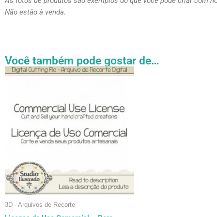
As fotos de produtos são exemplos do que você pode criar com n
Não estão à venda.
Você também pode gostar de…
Faixa
Este
de
produto
preço:
tem
R$ 27.31
através
várias
R$ 54.89
variantes.
As
opções
podem
ser
escolhidas
na
página
3D - Arquivos de Recorte
do