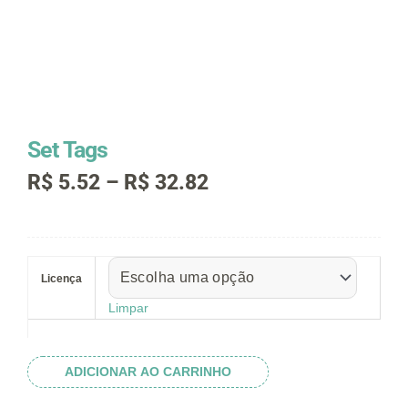
Set Tags
Faixa
R$
5.52
–
R$
32.82
de
preço:
R$ 5.52
Set
através
Tags
R$ 32.82
Licença
quantidade
Limpar
ADICIONAR AO CARRINHO