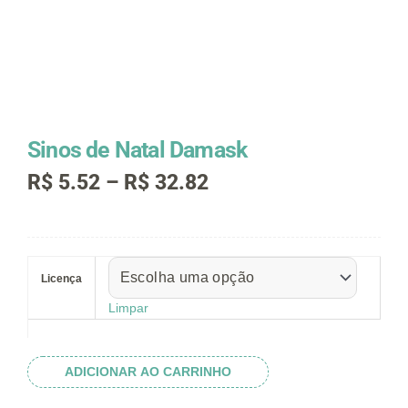
Sinos de Natal Damask
Faixa
R$
5.52
–
R$
32.82
de
preço:
R$ 5.52
Sinos
através
de
R$ 32.82
Licença
Natal
Damask
Limpar
quantidade
ADICIONAR AO CARRINHO