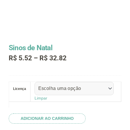
Sinos de Natal
Faixa
R$
5.52
–
R$
32.82
de
preço:
R$ 5.52
Sinos
através
de
R$ 32.82
Licença
Natal
quantidade
Limpar
ADICIONAR AO CARRINHO