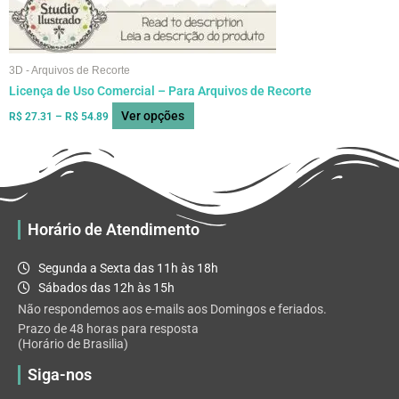
página
do
produto
3D - Arquivos de Recorte
Licença de Uso Comercial – Para Arquivos de Recorte
Ver opções
R$
27.31
–
R$
54.89
Horário de Atendimento
Segunda a Sexta das 11h às 18h
Sábados das 12h às 15h
Não respondemos aos e-mails aos Domingos e feriados.
Prazo de 48 horas para resposta
(Horário de Brasilia)
Siga-nos