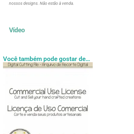
nossos designs. Não estão à venda.
Vídeo
Você também pode gostar de…
Faixa
Este
de
produto
preço:
tem
R$ 27.31
através
várias
R$ 54.89
variantes.
As
opções
podem
ser
escolhidas
na