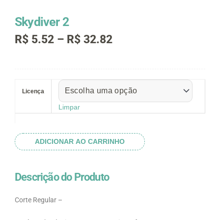
Skydiver 2
Faixa
R$
5.52
–
R$
32.82
de
preço:
R$ 5.52
Skydiver
através
2
R$ 32.82
Licença
quantidade
Limpar
ADICIONAR AO CARRINHO
Descrição do Produto
Corte Regular –