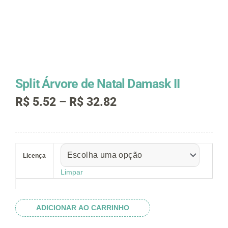
Split Árvore de Natal Damask II
Faixa
R$
5.52
–
R$
32.82
de
preço:
R$ 5.52
Split
através
Árvore
R$ 32.82
Licença
de
Natal
Limpar
Damask
II
quantidade
ADICIONAR AO CARRINHO