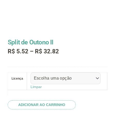
Split de Outono II
Faixa
R$
5.52
–
R$
32.82
de
preço:
R$ 5.52
Split
através
de
R$ 32.82
Licença
Outono
II
Limpar
quantidade
ADICIONAR AO CARRINHO