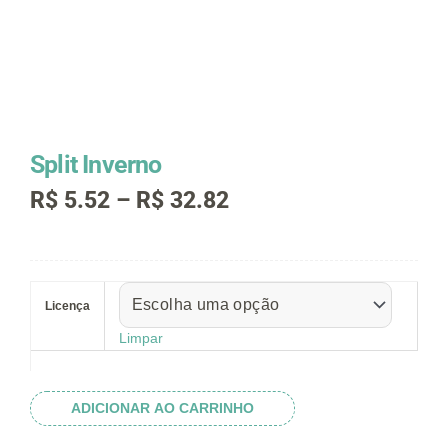
Split Inverno
Faixa
R$
5.52
–
R$
32.82
de
preço:
R$ 5.52
Split
através
Inverno
R$ 32.82
Licença
quantidade
Limpar
ADICIONAR AO CARRINHO