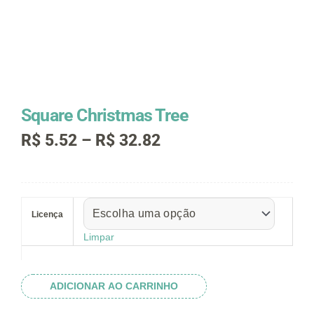
Square Christmas Tree
Faixa
R$
5.52
–
R$
32.82
de
preço:
R$ 5.52
Square
através
Christmas
R$ 32.82
Licença
Tree
quantidade
Limpar
ADICIONAR AO CARRINHO