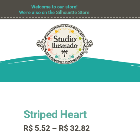
Welcome to our store!
We're also on the
Silhouette Store
Striped Heart
Faixa
R$
5.52
–
R$
32.82
de