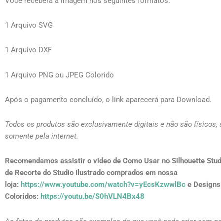
Você receberá a imagem nos seguintes formatos:
1 Arquivo SVG
1 Arquivo DXF
1 Arquivo PNG ou JPEG Colorido
Após o pagamento concluído, o link aparecerá para Download.
Todos os produtos são exclusivamente digitais e não são físicos,
somente pela internet.
Recomendamos assistir o vídeo de Como Usar no Silhouette Stud
de Recorte do Studio Ilustrado comprados em nossa
loja:
https://www.youtube.com/watch?v=yEcsKzwwlBc
e Designs
Coloridos:
https://youtu.be/S0hVLN4Bx48