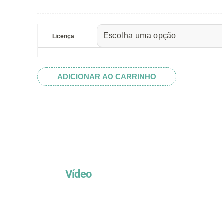
preço:
R$ 5.52
Striped
através
Heart
Licença
R$ 32.82
quantidade
ADICIONAR AO CARRINHO
Vídeo