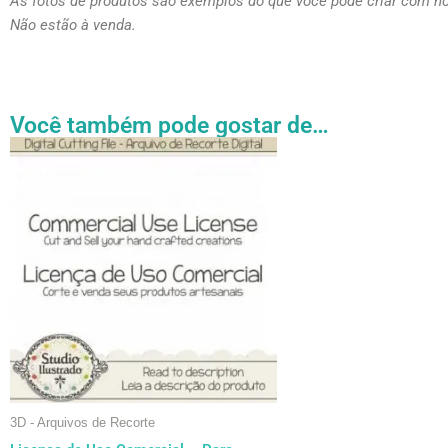
As fotos de produtos são exemplos do que você pode criar com n
Não estão à venda.
Você também pode gostar de…
Faixa
Este
de
produto
preço:
tem
R$ 27.31
através
várias
R$ 54.89
variantes.
As
opções
podem
ser
escolhidas
na
página
3D - Arquivos de Recorte
do