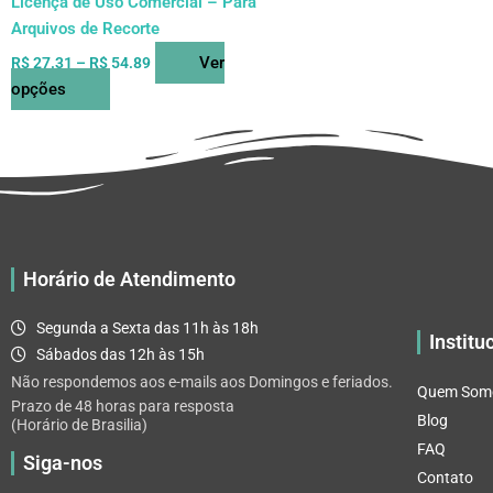
Licença de Uso Comercial – Para
produto
Arquivos de Recorte
Ver
R$
27.31
–
R$
54.89
opções
Horário de Atendimento
Segunda a Sexta das 11h às 18h
Institu
Sábados das 12h às 15h
Não respondemos aos e-mails aos Domingos e feriados.
Quem Som
Prazo de 48 horas para resposta
Blog
(Horário de Brasilia)
FAQ
Siga-nos
Contato