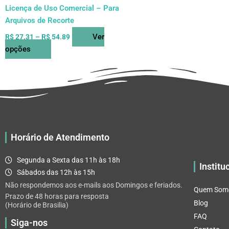
do
Licença de Uso Comercial – Para
produto
Arquivos de Recorte
Ver
R$
27.31
–
R$
54.89
opções
Horário de Atendimento
Segunda a Sexta das 11h às 18h
Institu
Sábados das 12h às 15h
Não respondemos aos e-mails aos Domingos e feriados.
Quem Som
Prazo de 48 horas para resposta
Blog
(Horário de Brasilia)
FAQ
Siga-nos