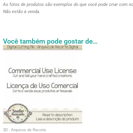
As fotos de produtos são exemplos do que você pode criar com n
Não estão à venda.
Você também pode gostar de…
Faixa
Este
de
produto
preço:
tem
R$ 27.31
através
várias
R$ 54.89
variantes.
As
opções
podem
ser
escolhidas
na
página
3D - Arquivos de Recorte