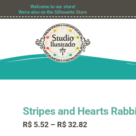
Welcome to our store!
We're also on the
Silhouette Store
Stripes and Hearts Rabbi
Faixa
R$
5.52
–
R$
32.82
de