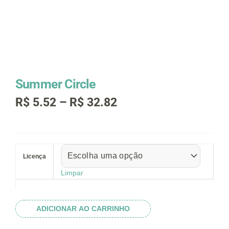
Summer Circle
Faixa
R$
5.52
–
R$
32.82
de
preço:
R$ 5.52
Summer
através
Circle
R$ 32.82
Licença
quantidade
Limpar
ADICIONAR AO CARRINHO