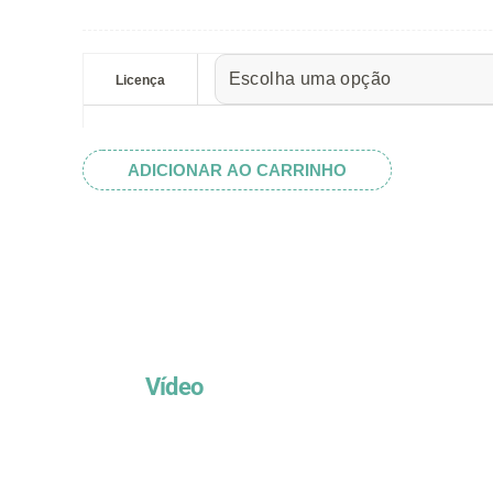
preço:
R$ 5.52
Tag
através
Sino
Licença
R$ 32.82
de
Arabescos
quantidade
ADICIONAR AO CARRINHO
Vídeo