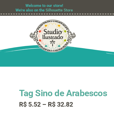
Welcome to our store!
We're also on the
Silhouette Store
Tag Sino de Arabescos
Faixa
R$
5.52
–
R$
32.82
de