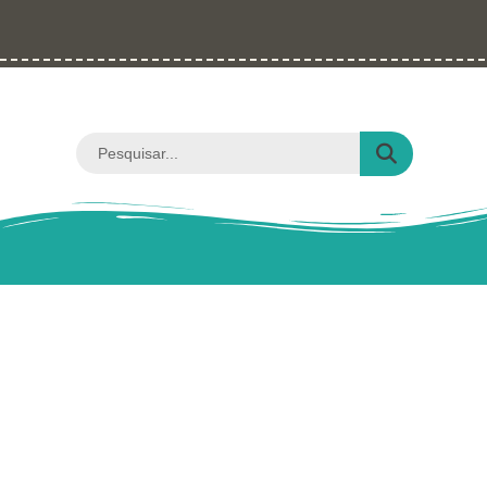
Ir
para
o
conteúdo
Pesquisar
...