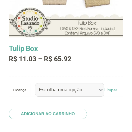
Tulip Box
Faixa
R$
11.03
–
R$
65.92
de
preço:
R$ 11.03
Tulip
através
Box
R$ 65.92
Limpar
Licença
quantidade
ADICIONAR AO CARRINHO