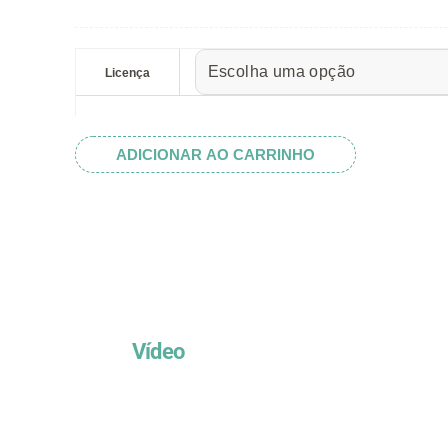
preço:
R$ 5.52
Ursinho
através
Aviador
Licença
R$ 32.82
quantidade
ADICIONAR AO CARRINHO
Vídeo