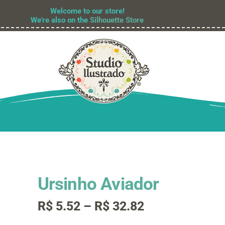
Welcome to our store!
We're also on the
Silhouette Store
Ursinho Aviador
Faixa
R$
5.52
–
R$
32.82
de