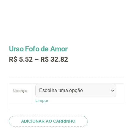
Urso Fofo de Amor
Faixa
R$
5.52
–
R$
32.82
de
preço:
R$ 5.52
Urso
através
Fofo
R$ 32.82
Licença
de
Amor
Limpar
quantidade
ADICIONAR AO CARRINHO