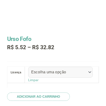
Urso Fofo
Faixa
R$
5.52
–
R$
32.82
de
preço:
R$ 5.52
Urso
através
Fofo
R$ 32.82
Licença
quantidade
Limpar
ADICIONAR AO CARRINHO