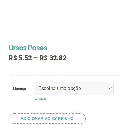
Ursos Poses
Faixa
R$
5.52
–
R$
32.82
de
preço:
R$ 5.52
Ursos
através
Poses
R$ 32.82
Licença
quantidade
Limpar
ADICIONAR AO CARRINHO