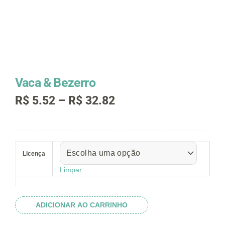
Vaca & Bezerro
Faixa
R$
5.52
–
R$
32.82
de
preço:
R$ 5.52
Vaca
através
&
R$ 32.82
Licença
Bezerro
quantidade
Limpar
ADICIONAR AO CARRINHO