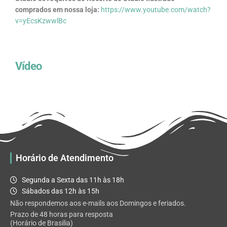
comprados em nossa loja:
https://www.youtube.com/watch?
v=yEcsKzwwlBc
Vídeo
Horário de Atendimento
Segunda a Sexta das 11h às 18h
Sábados das 12h às 15h
Não respondemos aos e-mails aos Domingos e feriados.
Prazo de 48 horas para resposta
(Horário de Brasilia)