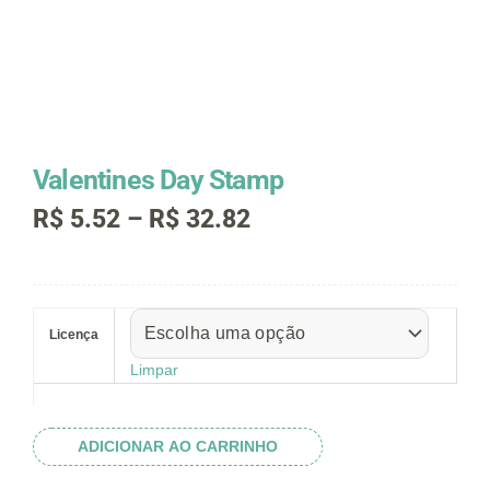
Valentines Day Stamp
Faixa
R$
5.52
–
R$
32.82
de
preço:
R$ 5.52
Valentines
através
Day
R$ 32.82
Licença
Stamp
quantidade
Limpar
ADICIONAR AO CARRINHO