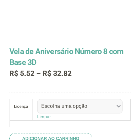
Vela de Aniversário Número 8 com
Base 3D
Faixa
R$
5.52
–
R$
32.82
de
preço:
R$ 5.52
Vela
através
de
R$ 32.82
Licença
Aniversário
Número
Limpar
8
com
Base
ADICIONAR AO CARRINHO