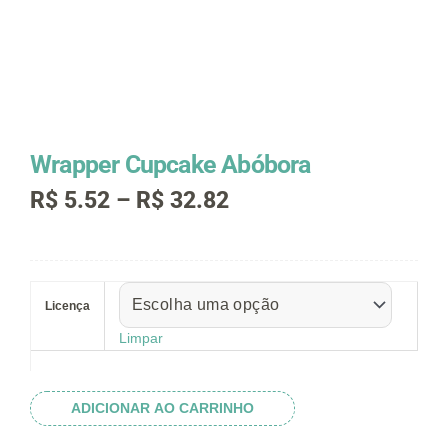
Wrapper Cupcake Abóbora
Faixa
R$
5.52
–
R$
32.82
de
preço:
R$ 5.52
Wrapper
através
Cupcake
R$ 32.82
Licença
Abóbora
quantidade
Limpar
ADICIONAR AO CARRINHO