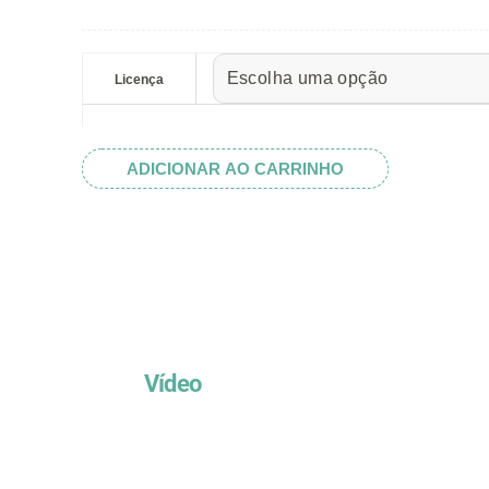
preço:
R$ 5.52
Wrapper
através
Cupcake
Licença
R$ 32.82
Bruxa
quantidade
ADICIONAR AO CARRINHO
Vídeo