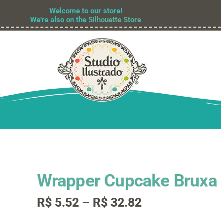
Welcome to our store!
We're also on the
Silhouette Store
Wrapper Cupcake Bruxa
Faixa
R$
5.52
–
R$
32.82
de