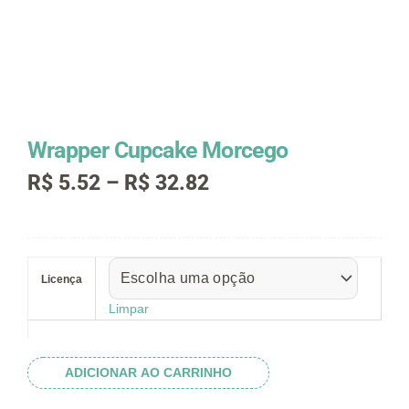
Wrapper Cupcake Morcego
Faixa
R$
5.52
–
R$
32.82
de
preço:
R$ 5.52
Wrapper
através
Cupcake
R$ 32.82
Licença
Morcego
quantidade
Limpar
ADICIONAR AO CARRINHO