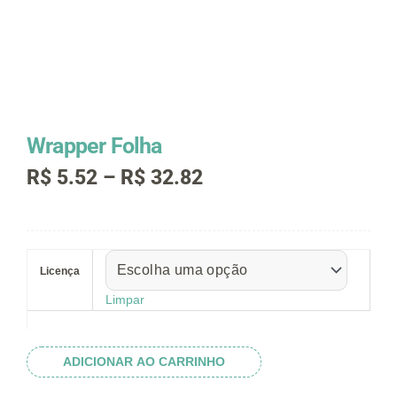
Wrapper Folha
Faixa
R$
5.52
–
R$
32.82
de
preço:
R$ 5.52
Wrapper
através
Folha
R$ 32.82
Licença
quantidade
Limpar
ADICIONAR AO CARRINHO